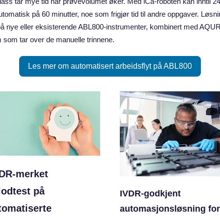
ass tar mye tid når prøvevolumet øker. Med iCa‑roboten kan inntil 2
utomatisk på 60 minutter, noe som frigjør tid til andre oppgaver. Løsn
på nye eller eksisterende ABL800‑instrumenter, kombinert med AQU
 som tar over de manuelle trinnene.
Les mer om automatisert arbeidsflyt på ABL800
DR‑merket
lodtest på
IVDR‑godkjent
tomatiserte
automasjonsløsning for