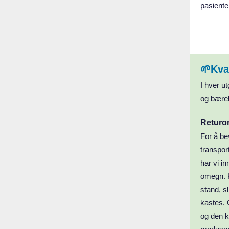
pasiente
🌱Kva
I hver ut
og bærek
Returor
For å be
transpor
har vi in
omegn. K
stand, s
kastes. 
og den ko