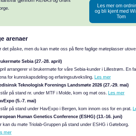
ntansvar gjennom RENAS og Grønt
Les mer om ordni
orge.
og bli kjent med W
Tom
ge arenaer
r det påske, men du kan møte oss på flere faglige møteplasser utove
ukermøte Sebia (27.-28. april)
april arrangerer vi brukermøte for våre Sebia-kunder i Lillestrøm. En fa
ena for kunnskapsdeling og erfaringsutveksling.
Les mer
disinsk Teknologisk Forenings Landsmøte 2026 (27.-29. mai)
 står på stand nr. under MTF i Molde, kom og møt oss.
Les mer
vExpo (5.-7. mai)
 står på stand under HavExpo i Bergen, kom innom oss for en prat.
L
ropean Human Genetics Conference (
ESHG) (13.-16. juni)
år kan du møte Triolab-Gruppen på stand under ESHG i Gøteborg.
s mer