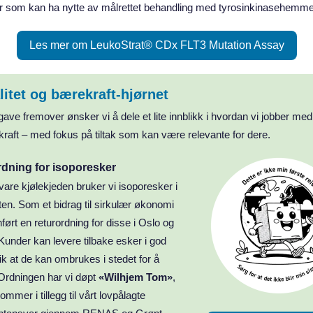
r som kan ha nytte av målrettet behandling med tyrosinkinasehemme
Les mer om LeukoStrat® CDx FLT3 Mutation Assay
litet og bærekraft‑hjørnet
gave fremover ønsker vi å dele et lite innblikk i hvordan vi jobber med 
raft – med fokus på tiltak som kan være relevante for dere.
dning for isoporesker
vare kjølekjeden bruker vi isoporesker i
ten. Som et bidrag til sirkulær økonomi
nført en returordning for disse i Oslo og
under kan levere tilbake esker i god
lik at de kan ombrukes i stedet for å
Ordningen har vi døpt
«Wilhjem Tom»
,
mmer i tillegg til vårt lovpålagte