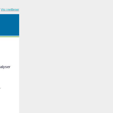
Vis i nettleser
nalyser
r