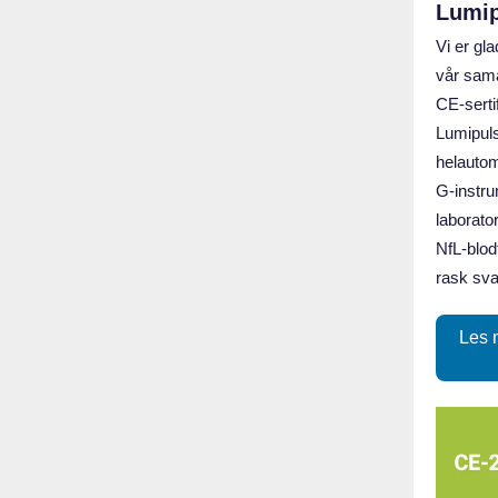
Lumip
Vi er gl
vår sama
CE‑serti
Lumipul
helautom
G‑instru
laborato
NfL‑blod
rask sva
Les 