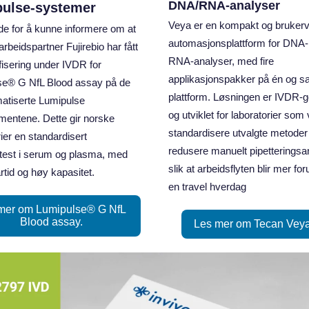
DNA/RNA‑analyser
ulse‑systemer
Veya er en kompakt og brukerv
ade for å kunne informere om at
automasjonsplattform for DNA‑
rbeidspartner Fujirebio har fått
RNA‑analyser, med fire
fisering under IVDR for
applikasjonspakker på én og 
se® G NfL Blood assay på de
plattform. Løsningen er IVDR‑g
atiserte Lumipulse
og utviklet for laboratorier som v
mentene. Dette gir norske
standardisere utvalgte metoder
rier en standardisert
redusere manuelt pipetteringsa
test i serum og plasma, med
slik at arbeidsflyten blir mer for
rtid og høy kapasitet.
en travel hverdag
mer om Lumipulse® G NfL
Blood assay.
Les mer om Tecan Ve