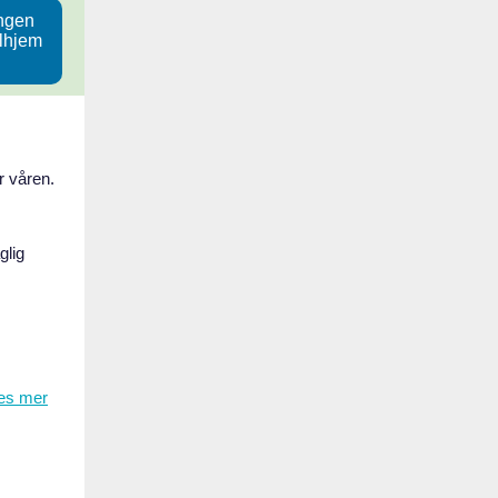
ngen
ilhjem
r våren.
glig
es mer