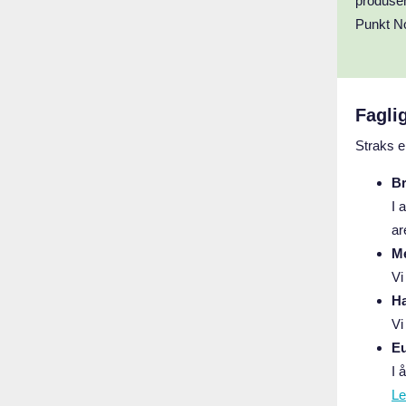
produse
Punkt N
Fagli
Straks e
Br
I 
ar
Me
Vi
Ha
Vi
Eu
I 
Le