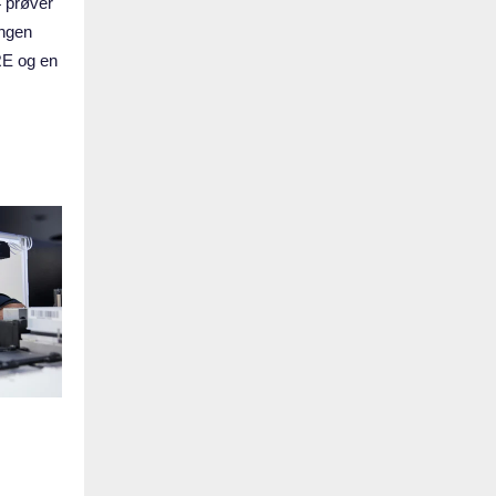
4 prøver
ingen
RE og en