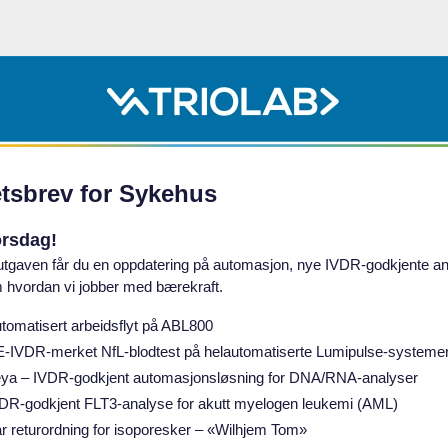
tsbrev for Sykehus
orsdag!
utgaven får du en oppdatering på automasjon, nye IVDR‑godkjente a
om hvordan vi jobber med bærekraft.
tomatisert arbeidsflyt på ABL800
‑IVDR‑merket NfL‑blodtest på helautomatiserte Lumipulse‑systeme
ya – IVDR‑godkjent automasjonsløsning for DNA/RNA‑analyser
DR‑godkjent FLT3‑analyse for akutt myelogen leukemi (AML)
r returordning for isoporesker – «Wilhjem Tom»