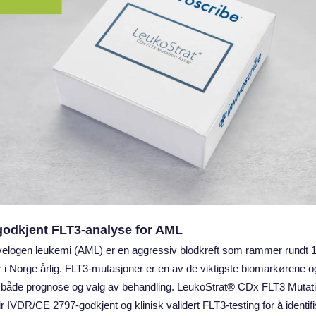
godkjent FLT3‑analyse for AML
elogen leukemi (AML) er en aggressiv blodkreft som rammer rundt 
 i Norge årlig. FLT3‑mutasjoner er en av de viktigste biomarkørene o
 både prognose og valg av behandling. LeukoStrat® CDx FLT3 Mutat
r IVDR/CE 2797‑godkjent og klinisk validert FLT3‑testing for å identif