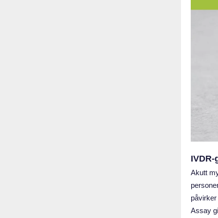
IVDR‑
Akutt my
personer
påvirker
Assay gi