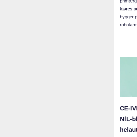
primærgl
kjøres a
bygger 
robotarm
CE‑IV
NfL‑b
helau