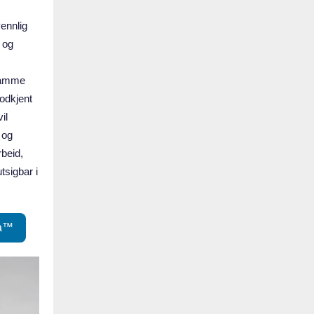
ennlig
 og
samme
odkjent
il
 og
rbeid,
utsigbar i
ya™