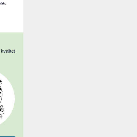
re.
kvalitet