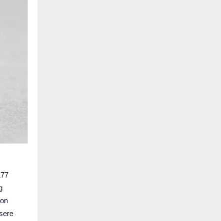
177
g
ion
isere