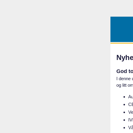
Nyhe
God t
I denne 
og litt 
Au
CE
Ve
IV
Vå